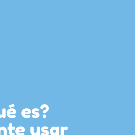
ué es?
nte usar