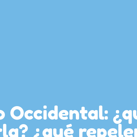
o Occidental: ¿q
la? ¿qué repele