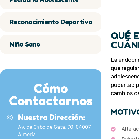
Reconocimiento Deportivo
QUÉ E
CUÁN
Niño Sano
La endocri
que regulan
adolescenc
Cómo
pubertad pr
cambios de
Contactarnos
MOTIV
Nuestra Dirección:
Av. de Cabo de Gata, 70, 04007
Alterac
Almería