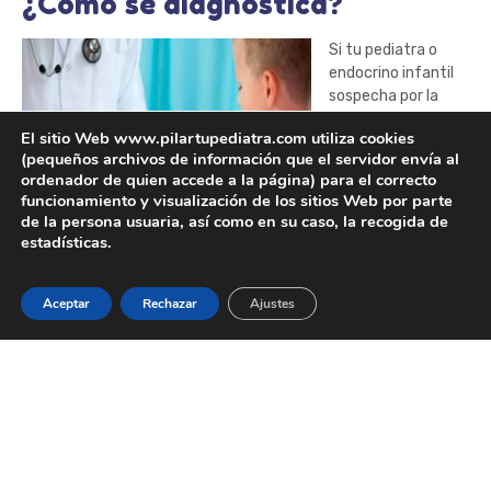
¿Cómo se diagnostica?
Si tu pediatra o
endocrino infantil
sospecha por la
exploración clínica
El sitio Web www.pilartupediatra.com utiliza cookies
que tu hijo/a pueda
(pequeños archivos de información que el servidor envía al
padecer resistencia
ordenador de quien accede a la página) para el correcto
a insulina solicitará
funcionamiento y visualización de los sitios Web por parte
una
analítica
en la
de la persona usuaria, así como en su caso, la recogida de
cual se valorará la
estadísticas.
insulina
y el
índice
HOMA
(un índice que relaciona los valores de glucosa en ayunas
y de insulina). Además, en la analítica se valorarán otros
Aceptar
Rechazar
Ajustes
factores como la hemoglobina glicosilada, el metabolismo de
las grasas (colesterol/triglicéridos) o valores hepáticos.
También en ocasiones se solicitará una ecografía abdominal
para valorar la presencia de esteatosis hepática.
¿Cómo se puede prevenir y
tratar?