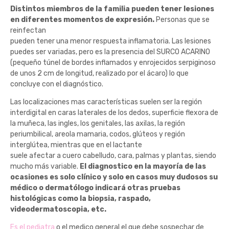
Distintos miembros de la familia pueden tener lesiones
en diferentes momentos de expresión.
Personas que se
reinfectan
pueden tener una menor respuesta inflamatoria. Las lesiones
puedes ser variadas, pero es la presencia del SURCO ACARINO
(pequeño túnel de bordes inflamados y enrojecidos serpiginoso
de unos 2 cm de longitud, realizado por el ácaro) lo que
concluye con el diagnóstico.
Las localizaciones mas características suelen ser la región
interdigital en caras laterales de los dedos, superficie flexora de
la muñeca, las ingles, los genitales, las axilas, la región
periumbilical, areola mamaria, codos, glúteos y región
interglútea, mientras que en el lactante
suele afectar a cuero cabelludo, cara, palmas y plantas, siendo
mucho más variable.
El diagnostico en la mayoría de las
ocasiones es solo clínico y solo en casos muy dudosos su
médico o dermatólogo indicará otras pruebas
histológicas como la biopsia, raspado,
videodermatoscopia, etc.
Es el pediatra
o el medico general el que debe sospechar de