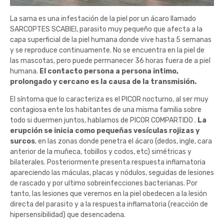
La sarna es una infestación de la piel por un ácaro llamado
SARCOPTES SCABIEI, parasito muy pequeño que afecta a la
capa superficial de la piel humana donde vive hasta 5 semanas
y se reproduce continuamente. No se encuentra en la piel de
las mascotas, pero puede permanecer 36 horas fuera de a piel
humana.
El contacto persona a persona intimo,
prolongado y cercano es la causa de la transmisión.
El síntoma que lo caracteriza es el PICOR nocturno, al ser muy
contagiosa ente los habitantes de una misma familia sobre
todo si duermen juntos, hablamos de PICOR COMPARTIDO .
La
erupción se inicia como pequeñas vesículas rojizas y
surcos
, en las zonas donde penetra el ácaro (dedos, ingle, cara
anterior de la muñeca, tobillos y codos, etc) simétricas y
bilaterales. Posteriormente presenta respuesta inflamatoria
apareciendo las máculas, placas y nódulos, seguidas de lesiones
de rascado y por ultimo sobreinfecciones bacterianas. Por
tanto, las lesiones que veremos en la piel obedecen a la lesión
directa del parasito y a la respuesta inflamatoria (reacción de
hipersensibilidad) que desencadena.