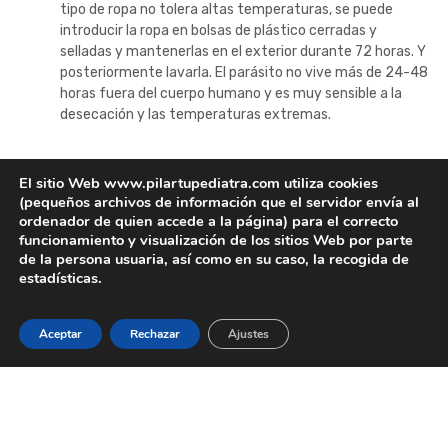
tipo de ropa no tolera altas temperaturas, se puede
introducir la ropa en bolsas de plástico cerradas y
selladas y mantenerlas en el exterior durante 72 horas. Y
posteriormente lavarla. El parásito no vive más de 24-48
horas fuera del cuerpo humano y es muy sensible a la
desecación y las temperaturas extremas.
Para el tratamiento sobre colchones, tiendas de
El sitio Web www.pilartupediatra.com utiliza cookies
campaña, interior de los vehículos, sobre todo si se
(pequeños archivos de información que el servidor envía al
utilizan para dormir, y ropa de la que no se puede
ordenador de quien accede a la página) para el correcto
prescindir 48 horas, se puede utilizar el benzoato de
funcionamiento y visualización de los sitios Web por parte
bencilo (Acarexan en spray o en espuma).
Es el único
de la persona usuaria, así como en su caso, la recogida de
acaricida aceptado en España y se debe utilizar
estadísticas.
leyendo previamente las instrucciones.
El tratamiento con acaricidas
Aceptar
Rechazar
Ajustes
Permetrina 5 %. Actúan sobre al ácaro, no sobre la
respuesta inflamatoria secundaria. Se debe aplicar
correctamente, siguiendo las instrucciones detalladas.
Se debe y es fundamental repetir a la semana. Se aplica