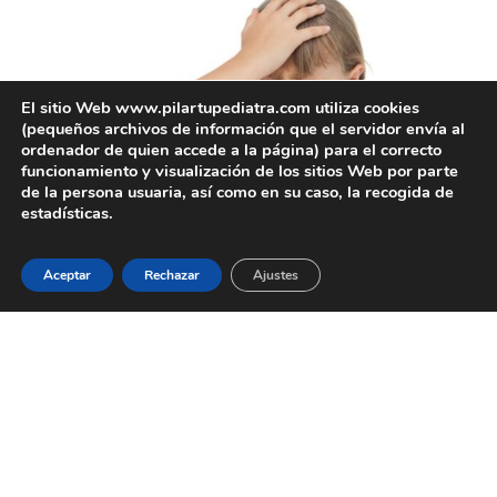
El sitio Web www.pilartupediatra.com utiliza cookies
(pequeños archivos de información que el servidor envía al
ordenador de quien accede a la página) para el correcto
funcionamiento y visualización de los sitios Web por parte
Tiene fuertes náuseas y vómitos inexplicables,
de la persona usuaria, así como en su caso, la recogida de
principalmente por la mañana o en mitad de la noche
estadísticas.
El niño tiene visión doble u otras alteraciones de la visión
El dolor aumenta si hace ejercicio o tose
Si aumenta la frecuencia o intensidad de los episodios
Aceptar
Rechazar
Ajustes
Si se evidencia algún cambio en las características del
dolor o en los síntomas acompañantes, comparados con
los episodios anteriores.
Se comporta de manera diferente, está confuso,
mareado, rebelde, nervioso… o, por el contrario, lo
encuentras somnoliento o adormilado
Tiene problemas para comunicarse: habla de forma
diferente, no recuerda bien las
palabras, se comunica de forma más lenta a la normal…