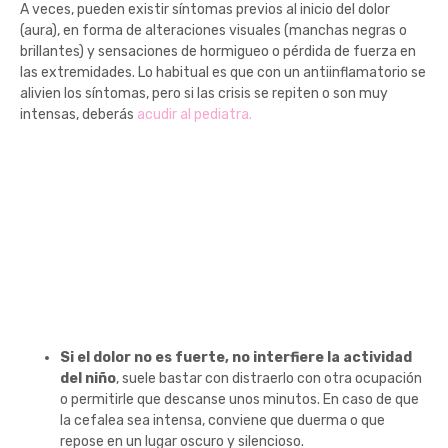
A veces, pueden existir síntomas previos al inicio del dolor
(aura), en forma de alteraciones visuales (manchas negras o
brillantes) y sensaciones de hormigueo o pérdida de fuerza en
las extremidades. Lo habitual es que con un antiinflamatorio se
alivien los síntomas, pero si las crisis se repiten o son muy
intensas, deberás
acudir al pediatra.
¿Qué medidas
pueden tomarse en
casa para aliviar el
dolor de cabeza?
Si el dolor no es fuerte, no interfiere la actividad
del niño
, suele bastar con distraerlo con otra ocupación
o permitirle que descanse unos minutos. En caso de que
la cefalea sea intensa, conviene que duerma o que
repose en un lugar oscuro y silencioso.