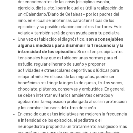
desencadenantes de las crisis (disciplina escolar,
ejercicio, dieta, etc.) para lo cual es útil la realización de
un «Calendario/Diario de Cefaleas» por los padres del
niño, en el cual se anoten las características de los
episodios y su posible relación con otros factores. Este
«diario» también será de gran ayuda para tu pediatra.
Una vez establecido el diagnóstico,
son aconsejables
algunas medidas para disminuir la frecuencia y la
intensidad de los episodios
. Si existen precipitantes
tensionales hay que establecer unas normas para el
estudio, regular el horario de sueño y proponer
actividades extraescolares deportivas o lúdicas para
relajar al niño. En el caso de las migrañas, puede ser
beneficioso restringir la ingesta de queso, frutos secos,
chocolate, plátanos, conservas y embutidos. En general,
se deben intentar evitar los ambientes cerrados y
agobiantes, la exposición prolongada al sol sin protección
y los cambios bruscos del ritmo de sueño.
En caso de que estas iniciativas no mejoren la frecuencia
e intensidad de los episodios, el pediatra o el
neuropediatra propondrá un tratamiento analgésico más
específico y en caso de ser necesario, una medicación